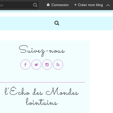
Connexion
+
Créer mon blog
Suivez-nous
l'Écho des Mondes
lointains