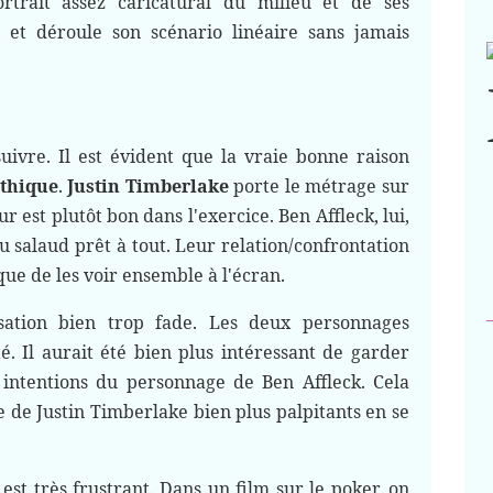
rtrait assez caricatural du milieu et de ses
 et déroule son scénario linéaire sans jamais
uivre. Il est évident que la vraie bonne raison
thique
.
Justin Timberlake
porte le métrage sur
ur est plutôt bon dans l'exercice. Ben Affleck, lui,
 salaud prêt à tout. Leur relation/confrontation
 que de les voir ensemble à l'écran.
sation bien trop fade. Les deux personnages
 Il aurait été bien plus intéressant de garder
 intentions du personnage de Ben Affleck. Cela
 de Justin Timberlake bien plus palpitants en se
est très frustrant. Dans un film sur le poker, on