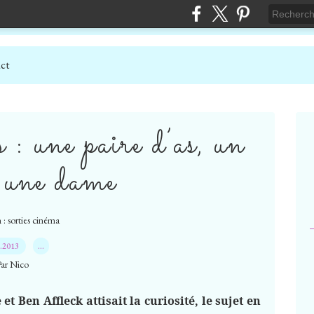
ct
 : une paire d’as, un
 une dame
 : sorties cinéma
9.2013
…
Par Nico
t Ben Affleck attisait la curiosité, le sujet en