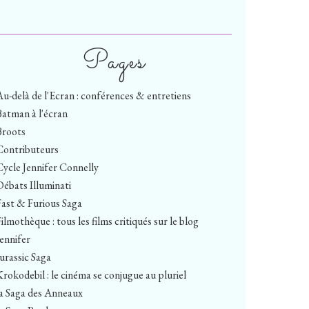
Pages
Au-delà de l'Ecran : conférences & entretiens
Batman à l'écran
Broots
Contributeurs
Cycle Jennifer Connelly
Débats Illuminati
Fast & Furious Saga
ilmothèque : tous les films critiqués sur le blog
Jennifer
Jurassic Saga
Krokodebil : le cinéma se conjugue au pluriel
la Saga des Anneaux