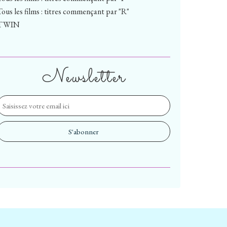
Tous les films : titres commençant par "R"
TWIN
Newsletter