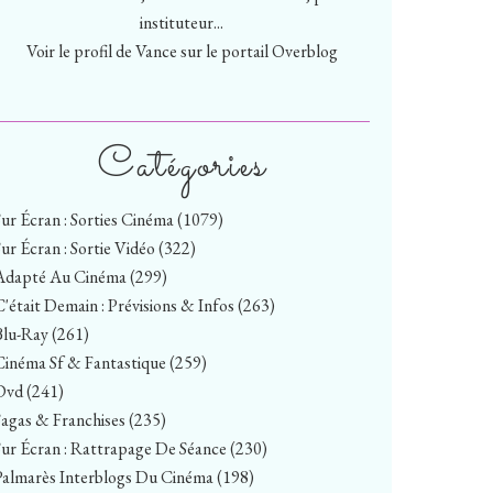
instituteur...
Voir le profil de
Vance
sur le portail Overblog
Catégories
Sur Écran : Sorties Cinéma
(1079)
Sur Écran : Sortie Vidéo
(322)
Adapté Au Cinéma
(299)
C'était Demain : Prévisions & Infos
(263)
Blu-Ray
(261)
Cinéma Sf & Fantastique
(259)
Dvd
(241)
Sagas & Franchises
(235)
Sur Écran : Rattrapage De Séance
(230)
Palmarès Interblogs Du Cinéma
(198)