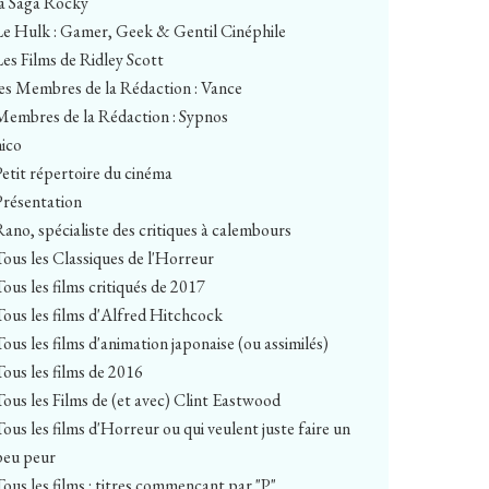
la Saga Rocky
Le Hulk : Gamer, Geek & Gentil Cinéphile
Les Films de Ridley Scott
les Membres de la Rédaction : Vance
Membres de la Rédaction : Sypnos
nico
Petit répertoire du cinéma
Présentation
Rano, spécialiste des critiques à calembours
Tous les Classiques de l'Horreur
Tous les films critiqués de 2017
Tous les films d'Alfred Hitchcock
Tous les films d'animation japonaise (ou assimilés)
Tous les films de 2016
Tous les Films de (et avec) Clint Eastwood
Tous les films d'Horreur ou qui veulent juste faire un
peu peur
Tous les films : titres commençant par "P"