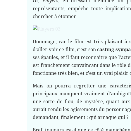
Or,
Players
, en dressant d'emblée un po
représentants, empêche toute implication
chercher à étonner.
Dommage, car le film est très plaisant à s
d'aller voir ce film, c'est son
casting sympa
ses épaules, et il faut reconnaître que l'acte
est franchement convaincant dans le rôle du
fonctionne très bien, et c'est un vrai plaisir
Mais on pourra regretter une caractéri
principaux manquent vraiment d'ambiguïté.
une sorte de flou, de mystère, quant aux
aurait rendu les agissements du personnage
demandant, finalement : qui arnaque qui ?
Bref, toujours est-il que ce côté manichéen 