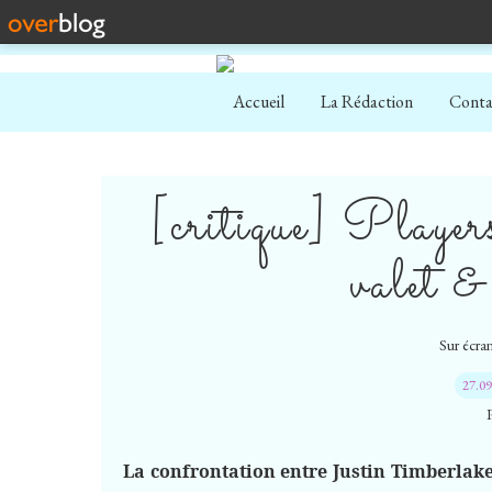
Accueil
La Rédaction
Conta
[critique] Players
valet &
Sur écran
27.0
La confrontation entre Justin Timberlake e