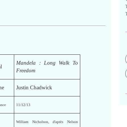
Mandela : Long Walk To
al
Freedom
ène
Justin Chadwick
rance
11/12/13
William Nicholson, d'après Nelson