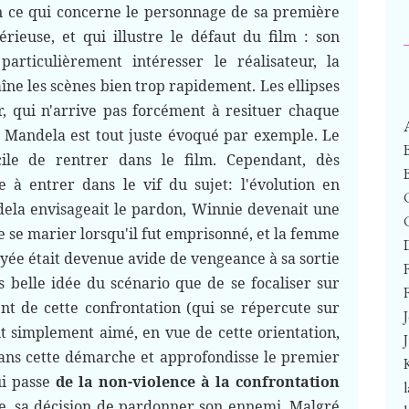
n ce qui concerne le personnage de sa première
térieuse, et qui illustre le défaut du film : son
rticulièrement intéresser le réalisateur, la
ne les scènes bien trop rapidement. Les ellipses
, qui n'arrive pas forcément à resituer chaque
Mandela est tout juste évoqué par exemple. Le
icile de rentrer dans le film. Cependant, dès
e à entrer dans le vif du sujet: l'évolution en
dela envisageait le pardon, Winnie devenait une
de se marier lorsqu'il fut emprisonné, et la femme
toyée était devenue avide de vengeance à sa sortie
s belle idée du scénario que de se focaliser sur
F
ent de cette confrontation (qui se répercute sur
it simplement aimé, en vue de cette orientation,
dans cette démarche et approfondisse le premier
ui passe
de la non-violence à la confrontation
ite, sa décision de pardonner son ennemi. Malgré