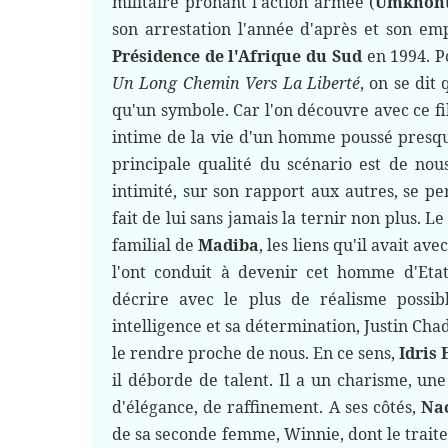
militaire prônant l'action armée (
Umkhont
son arrestation l'année d'après et son em
Présidence de l'Afrique du Sud
en 1994. Po
Un Long Chemin Vers La Liberté
, on se dit
qu'un symbole. Car l'on découvre avec ce fi
intime de la vie d'un homme poussé presque
principale qualité du scénario est de nou
intimité, sur son rapport aux autres, se p
fait de lui sans jamais la ternir non plus. 
familial de
Madiba
, les liens qu'il avait av
l'ont conduit à devenir cet homme d'Etat
décrire avec le plus de réalisme possibl
intelligence et sa détermination, Justin Ch
le rendre proche de nous. En ce sens,
Idris 
il déborde de talent. Il a un charisme, un
d'élégance, de raffinement. A ses côtés,
Na
de sa seconde femme, Winnie, dont le traite