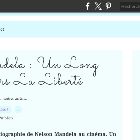
ct
ndela : Un Long
s La Liberté
 : sorties cinéma
2.2013
…
Par Nico
tobiographie de Nelson Mandela au cinéma. Un