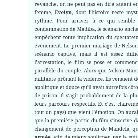
revanche, on ne peut pas en dire autant e
femme,
Evelyn
, dont l'histoire reste mys
rythme. Pour arriver à ce qui semble pa
condamnation de Madiba, le scénario enchaî
empêchent toute implication du spectateur
événement. Le premier mariage de Nelson 
scénario captive, mais il est assez diff
l'arrestation, le film se pose et commenc
parallèle du couple. Alors que Nelson Man
militante prônant la violence. Ils venaient 
apolitique et douce qu'il avait autrefois cô
de prison. Il s'agit probablement de la plu
leurs parcours respectifs. Et c'est clairem
tout un pays) que vient l'émotion. On aura
que la première partie du film s'inscrive 
changement de perception de Mandela, q
armée
, afin de mieux souligner, par la su