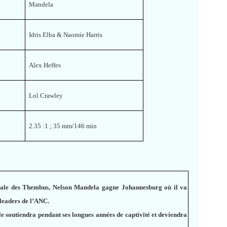
Mandela
Idris Elba & Naomie Harris
Alex Heffes
Lol Crawley
e
2.35 :1 ; 35 mm/146 min
oyale des Thembus, Nelson Mandela gagne Johannesburg où il va
 leaders de l’ANC.
le soutiendra pendant ses longues années de captivité et deviendra