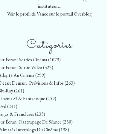
instituteur...
Voir le profil de
Vance
sur le portail Overblog
Catégories
Sur Écran : Sorties Cinéma
(1079)
Sur Écran : Sortie Vidéo
(322)
Adapté Au Cinéma
(299)
C'était Demain : Prévisions & Infos
(263)
Blu-Ray
(261)
Cinéma Sf & Fantastique
(259)
Dvd
(241)
Sagas & Franchises
(235)
Sur Écran : Rattrapage De Séance
(230)
Palmarès Interblogs Du Cinéma
(198)