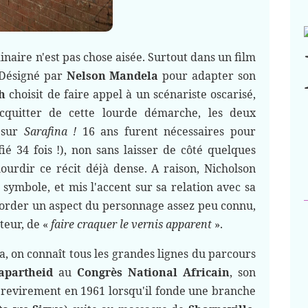
naire n'est pas chose aisée. Surtout dans un film
 Désigné par
Nelson Mandela
pour adapter son
h
choisit de faire appel à un scénariste oscarisé,
acquitter de cette lourde démarche, les deux
 sur
Sarafina !
16 ans furent nécessaires pour
é 34 fois !), non sans laisser de côté quelques
urdir ce récit déjà dense. A raison, Nicholson
 symbole, et mis l'accent sur sa relation avec sa
order un aspect du personnage assez peu connu,
ateur, de «
faire craquer le vernis apparent
».
, on connaît tous les grandes lignes du parcours
apartheid
au
Congrès National Africain
, son
n revirement en 1961 lorsqu'il fonde une branche