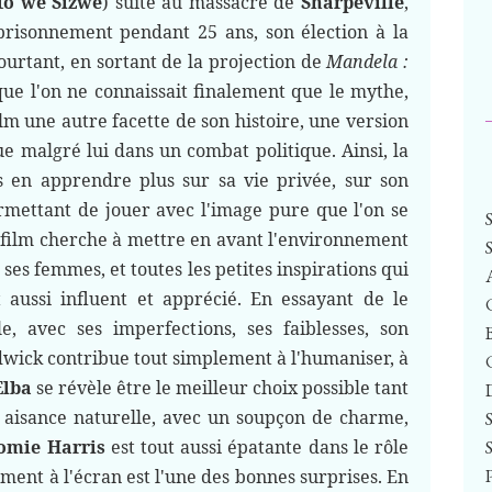
o we Sizwe
) suite au massacre de
Sharpeville
,
prisonnement pendant 25 ans, son élection à la
urtant, en sortant de la projection de
Mandela :
 que l'on ne connaissait finalement que le mythe,
lm une autre facette de son histoire, une version
 malgré lui dans un combat politique. Ainsi, la
s en apprendre plus sur sa vie privée, sur son
ermettant de jouer avec l'image pure que l'on se
Le film cherche à mettre en avant l'environnement
ec ses femmes, et toutes les petites inspirations qui
 aussi influent et apprécié. En essayant de le
e, avec ses imperfections, ses faiblesses, son
adwick contribue tout simplement à l'humaniser, à
Elba
se révèle être le meilleur choix possible tant
e aisance naturelle, avec un soupçon de charme,
omie Harris
est tout aussi épatante dans le rôle
ment à l'écran est l'une des bonnes surprises. En