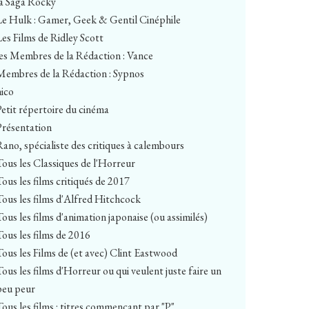
la Saga Rocky
Le Hulk : Gamer, Geek & Gentil Cinéphile
Les Films de Ridley Scott
les Membres de la Rédaction : Vance
Membres de la Rédaction : Sypnos
nico
Petit répertoire du cinéma
Présentation
Rano, spécialiste des critiques à calembours
Tous les Classiques de l'Horreur
Tous les films critiqués de 2017
Tous les films d'Alfred Hitchcock
Tous les films d'animation japonaise (ou assimilés)
Tous les films de 2016
Tous les Films de (et avec) Clint Eastwood
Tous les films d'Horreur ou qui veulent juste faire un
peu peur
Tous les films : titres commençant par "P"