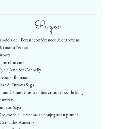
Pages
Au-delà de l'Ecran : conférences & entretiens
Batman à l'écran
Broots
Contributeurs
Cycle Jennifer Connelly
Débats Illuminati
Fast & Furious Saga
ilmothèque : tous les films critiqués sur le blog
Jennifer
Jurassic Saga
Krokodebil : le cinéma se conjugue au pluriel
la Saga des Anneaux