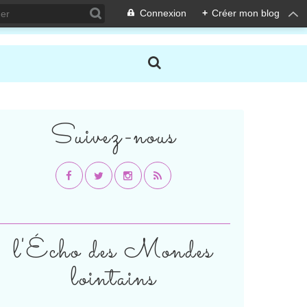
Connexion
+
Créer mon blog
Suivez-nous
l'Écho des Mondes
lointains