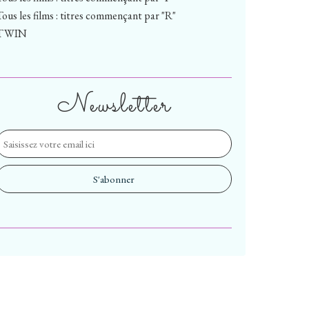
Tous les films : titres commençant par "R"
TWIN
Newsletter