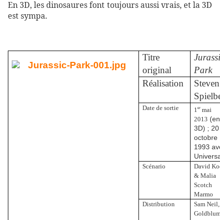
En 3D, les dinosaures font toujours aussi vrais, et la 3D
est sympa.
Titre
Jurass
original
Park
Réalisation
Steven
Spielb
Date de sortie
1
mai
er
(e
2013
3D) ; 20
octobre
1993 av
Universa
Scénario
David Ko
& Malia
Scotch
Marmo
Distribution
Sam Neil,
Goldblum