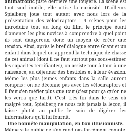
animatronic
juste derrière une fougère. La scène est
tout sauf inutile, elle attise la curiosité. D'ailleurs
Spielberg joue tout autant avec nous lors de la
présentation des vélociraptors : 4 scènes pour les
introduire tout au long du film, le principe étant
d'amener les plus novices à comprendre à quel point
ils sont dangereux, donc un moyen de créer une
tension. Ainsi, après le bref dialogue entre Grant et un
enfant dans lequel on apprend la technique de chasse
de cet animal (dont il ne faut surtout pas sous-estimer
les capacités terrifiantes), on assiste tour à tour à une
naissance, au déjeuner des bestioles et à leur évasion.
Même les plus jeunes enfants dans la salle auront
compris : on ne déconne pas avec les vélociraptors et
il faut s'en méfier plus que tout (c'est pour ça qu'on ne
les verra que tard). C'est très fin dans le sens où
malgré tout, Spielberg ne nous fait jamais la leçon, il
laisse plutôt au public le soin de digérer les
informations qu'il lui fournit.
Une honnête manipulation, en bon illusionniste.
Même si le public ne s'en rend pas forcément compte,