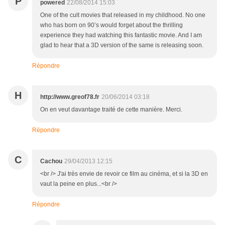
P
powered
22/08/2014 15:03
One of the cult movies that released in my childhood. No one
who has born on 90’s would forget about the thrilling
experience they had watching this fantastic movie. And I am
glad to hear that a 3D version of the same is releasing soon.
Répondre
H
http://www.greof78.fr
20/06/2014 03:18
On en veut davantage traité de cette manière. Merci.
Répondre
C
Cachou
29/04/2013 12:15
<br /> J'ai très envie de revoir ce film au cinéma, et si la 3D en
vaut la peine en plus...<br />
Répondre