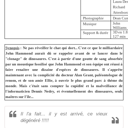
Laura De
Richard
Attenbor
Photographie
Dean Cu
John
Musique
Williams
3D en 1.8
Support & durée
127 min
Synopsis
:
Ne pas réveiller le chat qui dort... C'est ce que le milliardaire
John Hammond aurait dû se rappeler avant de se lancer dans le
"clonage" de dinosaures. C'est à partir d'une goutte de sang absorbée
par un moustique fossilisé que John Hammond et son équipe ont réussi à
faire renaître une dizaine d'espèces de dinosaures. Il s'apprête
maintenant avec la complicité du docteur Alan Grant, paléontologue de
renom, et de son amie Ellie, à ouvrir le plus grand parc à thème du
monde. Mais c'était sans compter la cupidité et la malveillance de
l'informaticien Dennis Nedry, et éventuellement des dinosaures, seuls
maîtres sur l'île...
Il l'a fait... il y est arrivé, ce vieux
dégénéré !!!!!