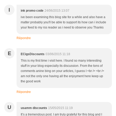
I
ink promo code
24/06/2015 13:07
ive been examining this blog site for a while and also have a
matter probably you'll be able to support its how can i include
your feed to my rss reader as i need to observe you Thanks
Répondre
E
ECigsDiscounts
03/06/2015 11:18
This is my first time i visit here. I found so many interesting
stuff in your blog especially its discussion. From the tons of
comments anine bing on your articles, I guess I <br /> <br />
am not the only one having all the enjoyment here keep up
the good work
Répondre
U
usamm discounts
15/05/2015 11:19
It’s a tremendous post. I am truly grateful for this blog and I