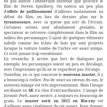
ne pas adorer l'immersion nouvelle que procure le
film de Steven Spielberg. On notera un peu plus
d'
effets de jaillissement
d'ailleurs (notamment au
début du film, ou lors du dernier plan sur le
tyrannosaure
, avec sa queue qui sort de l'écran).
Certaines scènes sont absolument géniales, le
spectateur se retrouve complètement dans le film au
milieu des personnages. L'ajout de quelques éléments
subtils comme les éclats de bois qui sont projetés
lorsque la voiture tombe de l'arbre est assez sympa.
Ce n'est jamais trop envahissant.
En revanche, il arrive que lors de dialogues par
exemple, les personnages soient un peu en décalage,
avec l'impression qu'ils ne se regardent pas. Etrange.
Toutefois, en ce qui concerne le
nouveau master
, il y
a beaucoup à redire. Pas de souci au niveau du son, le
nouveau mixage est très impressionnant. Mais l'image
soi-disant en
4K
n'a rien d'extraordinaire. L'image de
Jurassic Park
, assez neutre, a toujours eu beaucoup de
grain. Le
master sorti en 2011 en Blu-ray
est
d'ailleurs assez révélateur de cet aspect. Pour donner