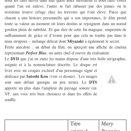
nous les faire suivre dans leur quête assez surréaliste et nous faire vibrer
quand l'un est enlevé, l'autre se fait tabasser par des jeunes ou le
troisième trouve refuge chez les travestis qui l'ont élevé. Parce que
chacun a une histoire personnelle qui a son importance, le film prend
toute sa valeur au moment où leurs destins se rejoignent dans un noeud
gordien plein de subtilité. Et que dire de cette fin magique, empreinte de
suffisamment de grâce et d’ironie pour que cela ne tombe pas dans le
Miyazaki
niais sirupeux – mélange délicat dont
a également le secret.
Petite anecdote : au début du film, on aperçoit une affiche de cinéma
représentant
Perfect Blue
, un autre chef-d’œuvre du réalisateur.
DVD
Le
que j'ai eu entre les mains dispose d'une très belle sérigraphie,
soignée et à la
nomenclature discrète. Le disque est
livré avec un croquis exclusif d'un personnage signé et
Satoshi Kon
dédicacé par
(voir ci-dessus). Les images
DTS
sont sans défaut quoique un peu ternes. Le
apporte un plus dans l'ampleur du paysage sonore (en
VF, aux voix très bien choisies) et dans les effets de
souffle.
Titre
Mary