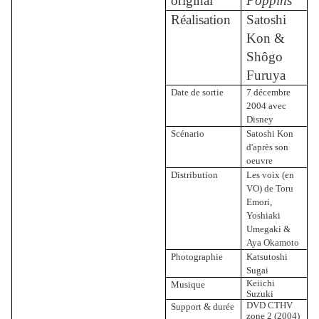
original
Poppins
Réalisation
Satoshi
Kon &
Shôgo
Furuya
Date de sortie
7 décembre
2004 avec
Disney
Scénario
Satoshi Kon
d'après son
oeuvre
Distribution
Les voix (en
VO) de Toru
Emori,
Yoshiaki
Umegaki &
Aya Okamoto
Photographie
Katsutoshi
Sugai
Keiichi
Musique
Suzuki
DVD CTHV
Support & durée
zone 2 (2004)