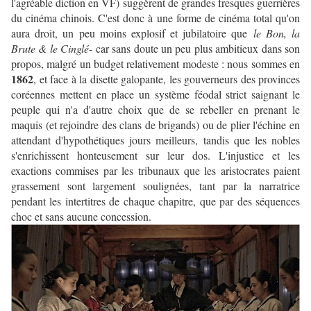
l'agréable diction en VF) suggèrent de grandes fresques guerrières
du cinéma chinois. C'est donc à une forme de cinéma total qu'on
aura droit, un peu moins explosif et jubilatoire que
le Bon, la
Brute & le Cinglé
- car sans doute un peu plus ambitieux dans son
propos, malgré un budget relativement modeste : nous sommes en
1862
, et face à la disette galopante, les gouverneurs des provinces
coréennes mettent en place un système féodal strict saignant le
peuple qui n'a d'autre choix que de se rebeller en prenant le
maquis (et rejoindre des clans de brigands) ou de plier l'échine en
attendant d'hypothétiques jours meilleurs, tandis que les nobles
s'enrichissent honteusement sur leur dos. L'injustice et les
exactions commises par les tribunaux que les aristocrates paient
grassement sont largement soulignées, tant par la narratrice
pendant les intertitres de chaque chapitre, que par des séquences
choc et sans aucune concession.