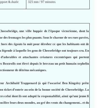
upport & durée
325 mm / 97 minutes
heesebridge, une ville huppée de l’époque victorienne, dont la
ème des fromages les plus puants. Sous le charme de ses rues pavées,
 hors des égouts la nuit pour dérober ce que les habitants ont de
la légende à laquelle les gens de Cheesebridge ont toujours cru. En
d’adorables et attachantes créatures excentriques qui portent
es Boxtrolls ont élevé depuis le berceau un petit humain orphelin
lectionneur de détritus mécaniques.
seur Archibald Trappenard (à qui l’oscarisé Ben Kingsley prête
 son ticket d’entrée au sein de la bonne société de Cheesebridge. La
s celui dont ils ont adopté la responsabilité, ainsi qu’une jeune fi
oncilier leurs deux mondes, au gré des vents du changement... et du