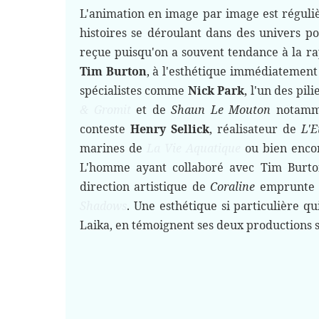
L'animation en image par image est réguli
histoires se déroulant dans des univers po
reçue puisqu'on a souvent tendance à la r
Tim Burton
, à l'esthétique immédiatement
spécialistes comme
Nick Park
, l'un des pil
& Gromit
et de
Shaun Le Mouton
notamme
conteste
Henry Sellick
, réalisateur de
L'
marines de
La Vie Aquatique
ou bien enc
L'homme ayant collaboré avec Tim Burton,
direction artistique de
Coraline
emprunte b
Shadows
. Une esthétique si particulière q
Laika, en témoignent ses deux productions 