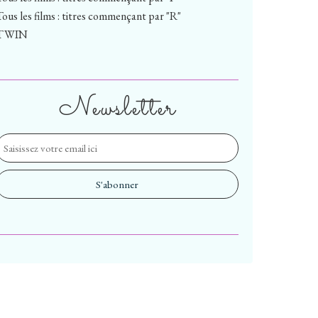
Tous les films : titres commençant par "R"
TWIN
Newsletter