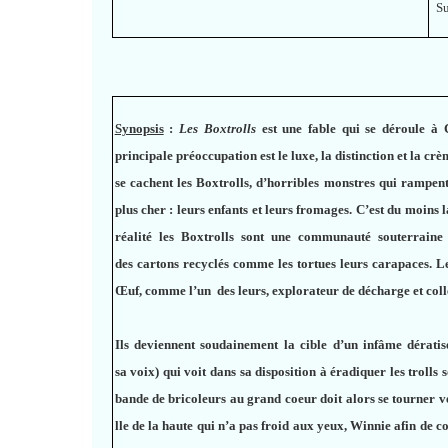
S
Synopsis
:
Les Boxtrolls
est une fable qui se déroule à C
principale préoccupation est le luxe, la distinction et la cr
se cachent les Boxtrolls, d’horribles monstres qui rampent
plus cher : leurs enfants et leurs fromages. C’est du moins 
réalité les Boxtrolls sont une communauté souterraine 
des cartons recyclés comme les tortues leurs carapaces. L
Œuf, comme l’un des leurs, explorateur de décharge et col
Ils deviennent soudainement la cible d’un infâme dérati
sa voix) qui voit dans sa disposition à éradiquer les trolls
bande de bricoleurs au grand coeur doit alors se tourner ver
lle de la haute qui n’a pas froid aux yeux, Winnie afin de c