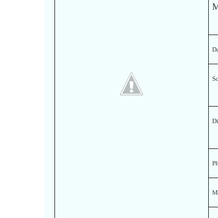
M
Da
S
Di
P
M