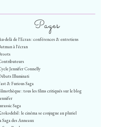
Pages
Au-delà de l'Ecran : conférences & entretiens
Batman à l'écran
Broots
Contributeurs
Cycle Jennifer Connelly
Débats Illuminati
Fast & Furious Saga
ilmothèque : tous les films critiqués sur le blog
Jennifer
Jurassic Saga
Krokodebil : le cinéma se conjugue au pluriel
la Saga des Anneaux