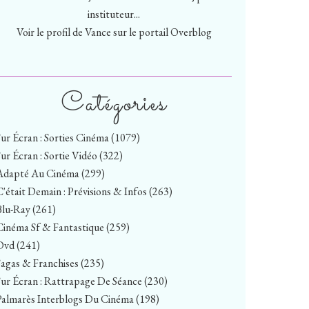
instituteur...
Voir le profil de
Vance
sur le portail Overblog
Catégories
Sur Écran : Sorties Cinéma
(1079)
Sur Écran : Sortie Vidéo
(322)
Adapté Au Cinéma
(299)
C'était Demain : Prévisions & Infos
(263)
Blu-Ray
(261)
Cinéma Sf & Fantastique
(259)
Dvd
(241)
Sagas & Franchises
(235)
Sur Écran : Rattrapage De Séance
(230)
Palmarès Interblogs Du Cinéma
(198)