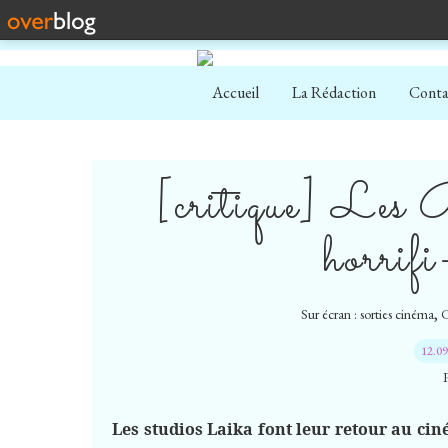
Accueil
La Rédaction
Conta
[critique] Les B
horrif
,
Sur écran : sorties cinéma
C
12.0
Les studios Laika font leur retour au cin