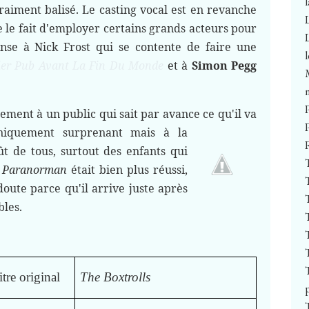
raiment balisé. Le casting vocal est en revanche
 le fait d'employer certains grands acteurs pour
nse à Nick Frost qui se contente de faire une
ier Pub Avant La Fin Du Monde
et à
Simon Pegg
lement à un public qui sait par avance
ce qu'il va
hniquement surprenant mais à la
ût de tous, surtout des enfants qui
.
Paranorman
était bien plus réussi,
doute parce qu'il arrive juste après
bles.
itre original
The Boxtrolls