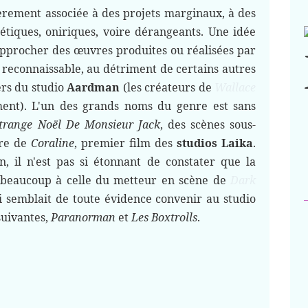
èrement associée à des projets marginaux, à des
étiques, oniriques, voire dérangeants. Une idée
approcher des œuvres produites ou réalisées par
 reconnaissable, au détriment de certains autres
iers du studio
Aardman
(les créateurs de
Wallace
nt). L'un des grands noms du genre est sans
Etrange Noël De Monsieur Jack
, des scènes sous-
ore de
Coraline
, premier film des
studios Laika
.
 il n'est pas si étonnant de constater que la
eaucoup à celle du metteur en scène de
Dark
ui semblait de toute évidence convenir au studio
suivantes,
Paranorman
et
Les Boxtrolls
.