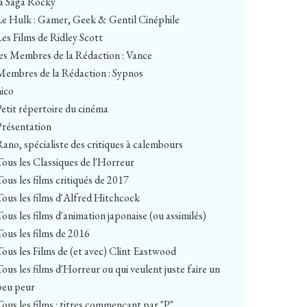
la Saga Rocky
Le Hulk : Gamer, Geek & Gentil Cinéphile
Les Films de Ridley Scott
les Membres de la Rédaction : Vance
Membres de la Rédaction : Sypnos
nico
Petit répertoire du cinéma
Présentation
Rano, spécialiste des critiques à calembours
Tous les Classiques de l'Horreur
Tous les films critiqués de 2017
Tous les films d'Alfred Hitchcock
Tous les films d'animation japonaise (ou assimilés)
Tous les films de 2016
Tous les Films de (et avec) Clint Eastwood
Tous les films d'Horreur ou qui veulent juste faire un
peu peur
Tous les films : titres commençant par "P"