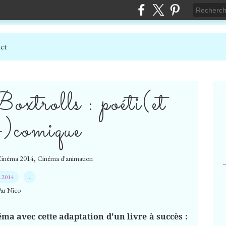
ct
oxtrolls : poéti(et
i-)comique
,
inéma 2014
Cinéma d'animation
9.2014
…
Par Nico
éma avec cette adaptation d'un livre à succès :