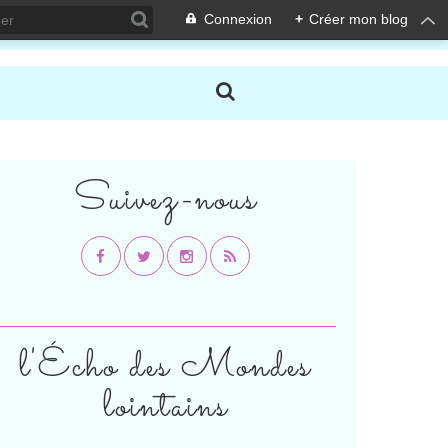
Connexion
+
Créer mon blog
Suivez-nous
l'Écho des Mondes
lointains