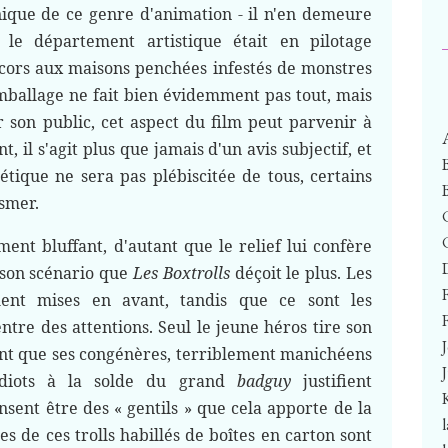
hnique de ce genre d'animation - il n'en demeure
le département artistique était en pilotage
cors aux maisons penchées infestés de monstres
emballage ne fait bien évidemment pas tout, mais
er son public, cet aspect du film peut parvenir à
t, il s'agit plus que jamais d'un avis subjectif, et
étique ne sera pas plébiscitée de tous, certains
smer.
t bluffant, d'autant que le relief lui confère
e son scénario que
Les Boxtrolls
déçoit le plus. Les
ment mises en avant, tandis que ce sont les
F
entre des attentions. Seul le jeune héros tire son
ant que ses congénères, terriblement manichéens
idiots à la solde du grand
badguy
justifient
nsent être des « gentils » que cela apporte de la
s de ces trolls habillés de boîtes en carton sont