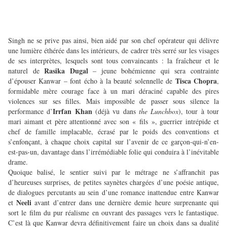
Singh ne se prive pas ainsi, bien aidé par son chef opérateur qui délivre
une lumière éthérée dans les intérieurs, de cadrer très serré sur les visages
de ses interprètes, lesquels sont tous convaincants : la fraîcheur et le
Rasika Dugal
naturel de
– jeune bohémienne qui sera contrainte
Tisca Chopra
d’épouser Kanwar – font écho à la beauté solennelle de
,
formidable mère courage face à un mari déraciné capable des pires
violences sur ses filles. Mais impossible de passer sous silence la
Irrfan Khan
performance d’
(déjà vu dans
the Lunchbox
), tour à tour
mari aimant et père attentionné avec son « fils », guerrier intrépide et
chef de famille implacable, écrasé par le poids des conventions et
s’enfonçant, à chaque choix capital sur l’avenir de ce garçon-qui-n’en-
est-pas-un, davantage dans l’irrémédiable folie qui conduira à l’inévitable
drame.
Quoique balisé, le sentier suivi par le métrage ne s’affranchit pas
d’heureuses surprises, de petites saynètes chargées d’une poésie antique,
de dialogues percutants au sein d’une romance inattendue entre Kanwar
Neeli
et
avant d’entrer dans une dernière demie heure surprenante qui
sort le film du pur réalisme en ouvrant des passages vers le fantastique.
C’est là que Kanwar devra définitivement faire un choix dans sa dualité