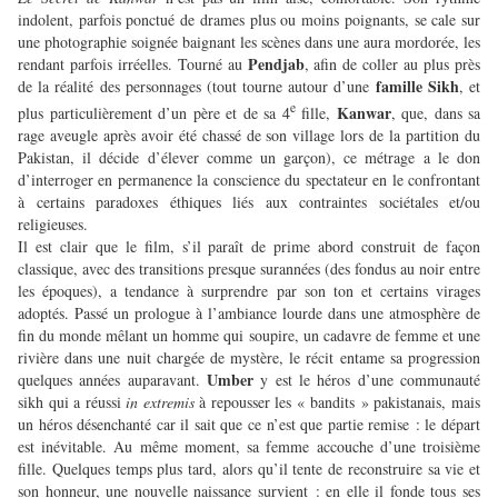
indolent, parfois ponctué de drames plus ou moins poignants, se cale sur
une photographie soignée baignant les scènes dans une aura mordorée, les
Pendjab
rendant parfois irréelles. Tourné au
, afin de coller au plus près
famille Sikh
de la réalité des personnages (tout tourne autour d’une
, et
e
Kanwar
plus particulièrement d’un père et de sa 4
fille,
, que, dans sa
rage aveugle après avoir été chassé de son village lors de la partition du
Pakistan, il décide d’élever comme un garçon), ce métrage a le don
d’interroger en permanence la conscience du spectateur en le confrontant
à certains paradoxes éthiques liés aux contraintes sociétales et/ou
religieuses.
Il est clair que le film, s’il paraît de prime abord construit de façon
classique, avec des transitions presque surannées (des fondus au noir entre
les époques), a tendance à surprendre par son ton et certains virages
adoptés. Passé un prologue à l’ambiance lourde dans une atmosphère de
fin du monde mêlant un homme qui soupire, un cadavre de femme et une
rivière dans une nuit chargée de mystère, le récit entame sa progression
Umber
quelques années auparavant.
y est le héros d’une communauté
sikh qui a réussi
in extremis
à repousser les « bandits » pakistanais, mais
un héros désenchanté car il sait que ce n’est que partie remise : le départ
est inévitable. Au même moment, sa femme accouche d’une troisième
fille. Quelques temps plus tard, alors qu’il tente de reconstruire sa vie et
son honneur, une nouvelle naissance survient : en elle il fonde tous ses