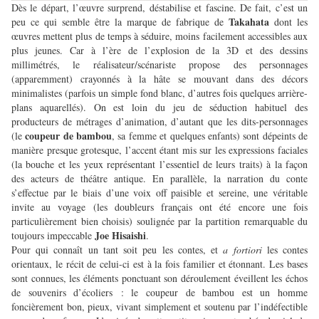
Dès le départ, l’œuvre surprend, déstabilise et fascine. De fait, c’est un
Takahata
peu ce qui semble être la marque de fabrique de
dont les
œuvres mettent plus de temps à séduire, moins facilement accessibles aux
plus jeunes. Car à l’ère de l’explosion de la 3D et des dessins
millimétrés, le réalisateur/scénariste propose des personnages
(apparemment) crayonnés à la hâte se mouvant dans des décors
minimalistes (parfois un simple fond blanc, d’autres fois quelques arrière-
plans aquarellés). On est loin du jeu de séduction habituel des
producteurs de métrages d’animation, d’autant que les dits-personnages
coupeur de bambou
(le
, sa femme et quelques enfants) sont dépeints de
manière presque grotesque, l’accent étant mis sur les expressions faciales
(la bouche et les yeux représentant l’essentiel de leurs traits) à la façon
des acteurs de théâtre antique. En parallèle, la narration du conte
s’effectue par le biais d’une voix off paisible et sereine, une véritable
invite au voyage (les doubleurs français ont été encore une fois
particulièrement bien choisis) soulignée par la partition remarquable du
Joe Hisaishi
toujours impeccable
.
Pour qui connaît un tant soit peu les contes, et
a fortiori
les contes
orientaux, le récit de celui-ci est à la fois familier et étonnant. Les bases
sont connues, les éléments ponctuant son déroulement éveillent les échos
de souvenirs d’écoliers : le coupeur de bambou est un homme
foncièrement bon, pieux, vivant simplement et soutenu par l’indéfectible