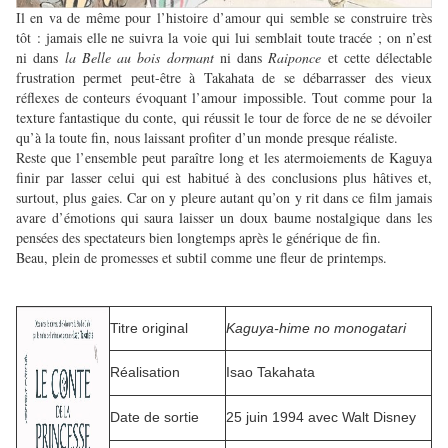
Il en va de même pour l’histoire d’amour qui semble se construire très
tôt : jamais elle ne suivra la voie qui lui semblait toute tracée ; on n’est
ni dans
la Belle au bois dormant
ni dans
Raiponce
et cette délectable
frustration permet peut-être à Takahata de se débarrasser des vieux
réflexes de conteurs évoquant l’amour impossible. Tout comme pour la
texture fantastique du conte, qui réussit le tour de force de ne se dévoiler
qu’à la toute fin, nous laissant profiter d’un monde presque réaliste.
Reste que l’ensemble peut paraître long et les atermoiements de Kaguya
finir par lasser celui qui est habitué à des conclusions plus hâtives et,
surtout, plus gaies. Car on y pleure autant qu’on y rit dans ce film jamais
avare d’émotions qui saura laisser un doux baume nostalgique dans les
pensées des spectateurs bien longtemps après le générique de fin.
Beau, plein de promesses et subtil comme une fleur de printemps.
Titre original
Kaguya-hime no monogatari
Réalisation
Isao Takahata
Date de sortie
25 juin 1994 avec Walt Disney