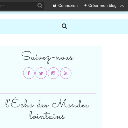
Connexion
+
Créer mon blog
Suivez-nous
l'Écho des Mondes
lointains