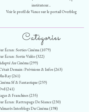
instituteur...
Voir le profil de
Vance
sur le portail Overblog
Catégories
Sur Écran : Sorties Cinéma
(1079)
Sur Écran : Sortie Vidéo
(322)
Adapté Au Cinéma
(299)
C'était Demain : Prévisions & Infos
(263)
Blu-Ray
(261)
Cinéma Sf & Fantastique
(259)
Dvd
(241)
Sagas & Franchises
(235)
Sur Écran : Rattrapage De Séance
(230)
Palmarès Interblogs Du Cinéma
(198)