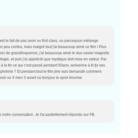
'est le fait de pas avoir vu first class, ou parcequon mélange
n peu confus, mais malgré tout j'ai beaucoup aimé ce film ! Plus
esoin de grandiloquence, j'ai beaucoup aimé le duo xavier magnéto
rilogie, et puis j'ai apprécié que mystique doit mise en valeur. Par
la fin ce qui c'est passé pendant 50ans, wolverine à til tjs ses
zophrénie ? Et pendant tout le film jme suis demandé comment
t avoir vu X men 3 avant où bonjour le spoil énorme.
ns notre conversation. Je t'ai partiellement répondu sur FB.