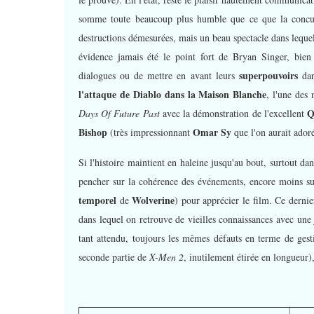
somme toute beaucoup plus humble que ce que la concurr
destructions démesurées, mais un beau spectacle dans lequel 
évidence jamais été le point fort de Bryan Singer, bien m
superpouvoirs
dialogues ou de mettre en avant leurs
dan
l'attaque de Diablo dans la Maison Blanche
, l'une des 
Q
Days Of Future Past
avec la démonstration de l'excellent
Bishop
Omar Sy
(très impressionnant
que l'on aurait ador
Si l'histoire maintient en haleine jusqu'au bout, surtout dan
pencher sur la cohérence des événements, encore moins sur
temporel
Wolverine
de
) pour apprécier le film. Ce derni
dans lequel on retrouve de vieilles connaissances avec une
tant attendu, toujours les mêmes défauts en terme de gest
seconde partie de
X-Men 2
, inutilement étirée en longueur)