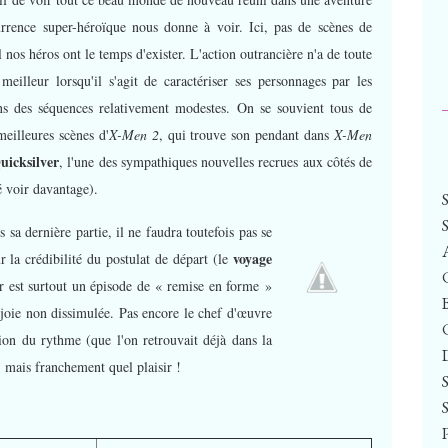
ence super-héroïque nous donne à voir. Ici, pas de scènes de
nos héros ont le temps d'exister. L'action outrancière n'a de toute
eilleur lorsqu'il s'agit de caractériser ses personnages par les
s des séquences relativement modestes. On se souvient tous de
meilleures scènes d'
X-Men 2
, qui trouve son pendant dans
X-Men
uicksilver
, l'une des sympathiques nouvelles recrues aux côtés de
é voir davantage).
s sa dernière partie, il ne faudra
toutefois pas se
voyage
 la crédibilité du postulat de départ (le
er est surtout un épisode de « remise en forme »
 joie non dissimulée. Pas encore le chef d'œuvre
ion du rythme (que l'on retrouvait déjà dans la
, mais franchement quel plaisir !