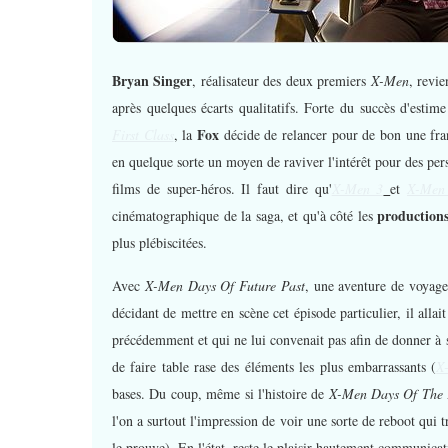
Bryan Singer
, réalisateur des deux premiers
X-Men
, revi
après quelques écarts qualitatifs. Forte du succès d'esti
Fox
First Class
, la
décide de relancer pour de bon une fra
en quelque sorte un moyen de raviver l'intérêt pour des per
films de super-héros. Il faut dire qu'
X-Men 3
et
X-Men 
production
cinématographique de la saga, et qu'à côté les
plus plébiscitées.
Avec
X-Men Days Of Future Past
, une aventure de voyage 
décidant de mettre en scène cet épisode particulier, il allait
précédemment et qui ne lui convenait pas afin de donner à s
de faire table rase des éléments les plus embarrassants (
X
bases. Du coup, même si l'histoire de
X-Men Days Of The 
l'on a surtout l'impression de voir une sorte de reboot qui 
le prouve). En l'état, reste le plaisir hautement communic