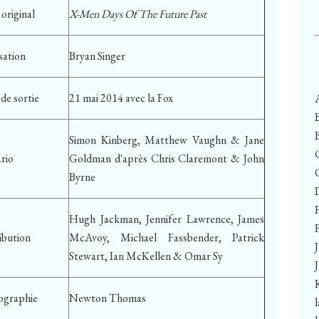
 original
X-Men Days Of The Future Past
sation
Bryan Singer
de sortie
21 mai 2014 avec la Fox
Simon Kinberg, Matthew Vaughn & Jane
ario
Goldman d'après Chris Claremont & John
Byrne
Hugh Jackman, Jennifer Lawrence, James
F
ibution
McAvoy, Michael Fassbender, Patrick
Stewart, Ian McKellen & Omar Sy
ographie
Newton Thomas