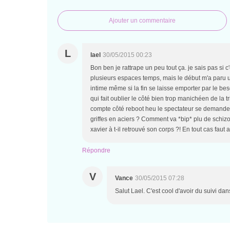
Ajouter un commentaire
L
lael
30/05/2015 00:23
Bon ben je rattrape un peu tout ça. je sais pas si c
plusieurs espaces temps, mais le début m'a paru u
intime même si la fin se laisse emporter par le b
qui fait oublier le côté bien trop manichéen de la t
compte côté reboot heu le spectateur se demande à 
griffes en aciers ? Comment va *bip* plu de schi
xavier à t-il retrouvé son corps ?! En tout cas fau
Répondre
V
Vance
30/05/2015 07:28
Salut Lael. C'est cool d'avoir du suivi da