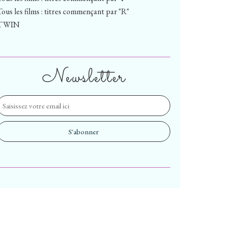
Tous les films : titres commençant par "R"
TWIN
Newsletter