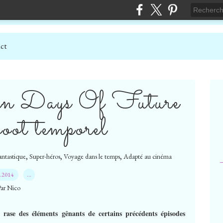
ct
en Days Of Future
boot temporel
,
,
,
ntastique
Super-héros
Voyage dans le temps
Adapté au cinéma
5.2014
…
Par Nico
 rase des éléments gênants de certains précédents épisodes