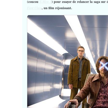
(coucou
) pour essayer de relancer la saga su
X-Men 3
, un film réjouissant.
First Class