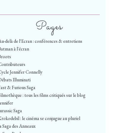
Pages
Au-delà de l'Ecran : conférences & entretiens
Batman à l'écran
Broots
Contributeurs
Cycle Jennifer Connelly
Débats Illuminati
Fast & Furious Saga
ilmothèque : tous les films critiqués sur le blog
Jennifer
Jurassic Saga
Krokodebil : le cinéma se conjugue au pluriel
la Saga des Anneaux