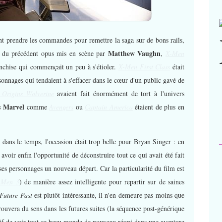
ent prendre les commandes pour remettre la saga sur de bons rails,
Matthew Vaughn
me du précédent opus mis en scène par
,
X-Men
nchise qui commençait un peu à s'étioler.
X-Men First Class
était
sonnages qui tendaient à s'effacer dans le cœur d'un public gavé de
Origins Wolverine
avaient fait énormément de tort à l'univers
s Marvel
comme
Avengers
ou
Captain America
étaient de plus en
dans le temps, l'occasion était trop belle pour Bryan Singer : en
 avoir enfin l'opportunité de déconstruire tout ce qui avait été fait
es personnages un nouveau départ. Car la particularité du film est
-Men 3
) de manière assez intelligente pour repartir sur de saines
Future Past
est plutôt intéressante, il n'en demeure pas moins que
trouvera du sens dans les futures suites (la séquence post-générique
atif de voir tout ce beau monde de nouveau réuni dans une aventure