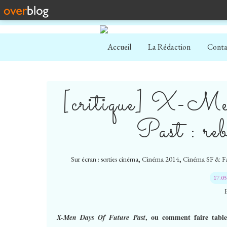
Accueil
La Rédaction
Conta
[critique] X-M
Past : re
,
,
Sur écran : sorties cinéma
Cinéma 2014
Cinéma SF & Fa
17.0
, ou comment faire table
X-Men Days Of Future Past