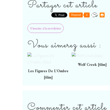
Partager cet article
Repost
0
S'inscrire à la newsletter
Vous aimerez aussi :
Wolf Creek [film]
Les Figures De L’Ombre
[film]
Commenter cet article