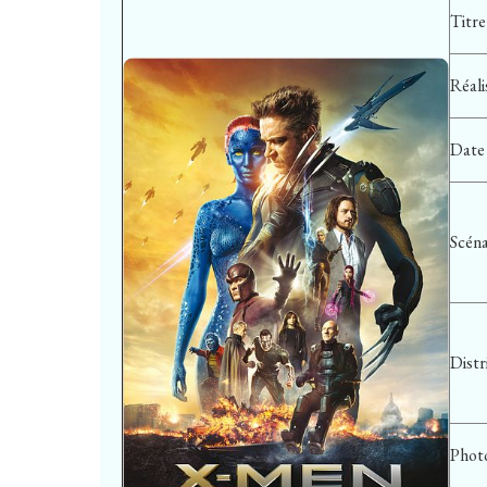
Titre
Réali
Date 
Scén
Distr
Phot