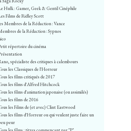
la Saga Rocky
Le Hulk : Gamer, Geek & Gentil Cinéphile
Les Films de Ridley Scott
les Membres de la Rédaction : Vance
Membres de la Rédaction : Sypnos
nico
Petit répertoire du cinéma
Présentation
Rano, spécialiste des critiques à calembours
Tous les Classiques de l'Horreur
Tous les films critiqués de 2017
Tous les films d'Alfred Hitchcock
Tous les films d'animation japonaise (ou assimilés)
Tous les films de 2016
Tous les Films de (et avec) Clint Eastwood
Tous les films d'Horreur ou qui veulent juste faire un
peu peur
Tous les films : titres commençant par "P"