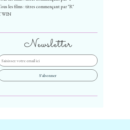
Tous les films : titres commençant par "R"
TWIN
Newsletter