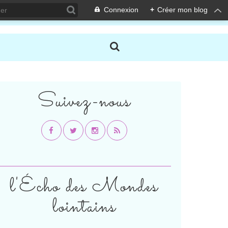
Connexion
+
Créer mon blog
Suivez-nous
l'Écho des Mondes
lointains