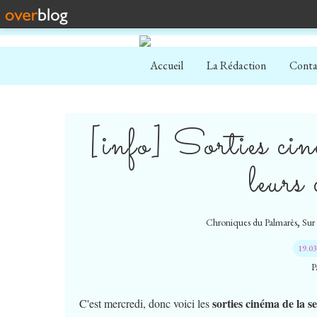
Accueil
La Rédaction
Conta
[info] Sorties cin
leurs 
,
Chroniques du Palmarès
Sur 
19.0
P
sorties cinéma de la 
C'est mercredi, donc voici les