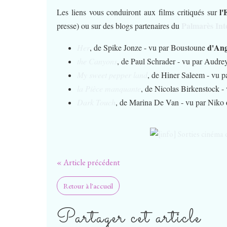
l
Les liens vous conduiront aux films critiqués sur
Palmarès Int
presse) ou sur des blogs partenaires du
d'Ang
Her
, de Spike Jonze - vu par Boustoune
the Canyons
, de Paul Schrader - vu par Audre
My sweet pepper land
, de Hiner Saleem - vu p
la Pièce manquante
, de Nicolas Birkenstock -
Dark Touch
, de Marina De Van - vu par Niko
« Article précédent
Retour à l'accueil
Partager cet article