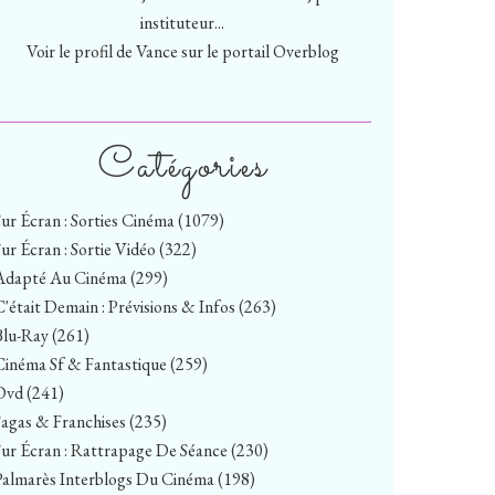
instituteur...
Voir le profil de
Vance
sur le portail Overblog
Catégories
Sur Écran : Sorties Cinéma
(1079)
Sur Écran : Sortie Vidéo
(322)
Adapté Au Cinéma
(299)
C'était Demain : Prévisions & Infos
(263)
Blu-Ray
(261)
Cinéma Sf & Fantastique
(259)
Dvd
(241)
Sagas & Franchises
(235)
Sur Écran : Rattrapage De Séance
(230)
Palmarès Interblogs Du Cinéma
(198)