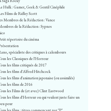
la Saga Rocky
Le Hulk : Gamer, Geek & Gentil Cinéphile
Les Films de Ridley Scott
les Membres de la Rédaction : Vance
Membres de la Rédaction : Sypnos
nico
Petit répertoire du cinéma
Présentation
Rano, spécialiste des critiques à calembours
Tous les Classiques de l'Horreur
Tous les films critiqués de 2017
Tous les films d'Alfred Hitchcock
Tous les films d'animation japonaise (ou assimilés)
Tous les films de 2016
Tous les Films de (et avec) Clint Eastwood
Tous les films d'Horreur ou qui veulent juste faire un
peu peur
Tous les films : titres commençant par "P"