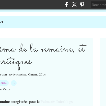
ct
éma de la semaine, et
critiques
,
écran : sorties cinéma
Cinéma 2014
3.2014
…
ar Vance
semaine
Palmarès Interblogs
enregistrées pour le
.