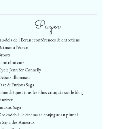
Pages
Au-delà de l'Ecran : conférences & entretiens
Batman à l'écran
Broots
Contributeurs
Cycle Jennifer Connelly
Débats Illuminati
Fast & Furious Saga
ilmothèque : tous les films critiqués sur le blog
Jennifer
Jurassic Saga
Krokodebil : le cinéma se conjugue au pluriel
la Saga des Anneaux